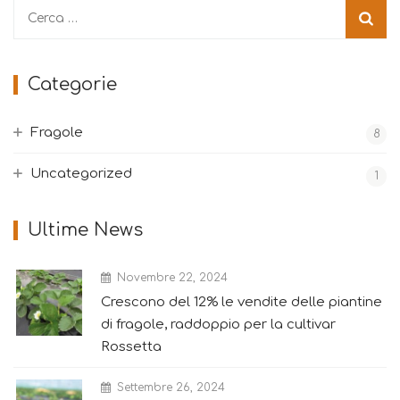
R
i
c
e
Categorie
r
c
Fragole
8
a
p
Uncategorized
1
e
r
Ultime News
:
Novembre 22, 2024
Crescono del 12% le vendite delle piantine
di fragole, raddoppio per la cultivar
Rossetta
Settembre 26, 2024